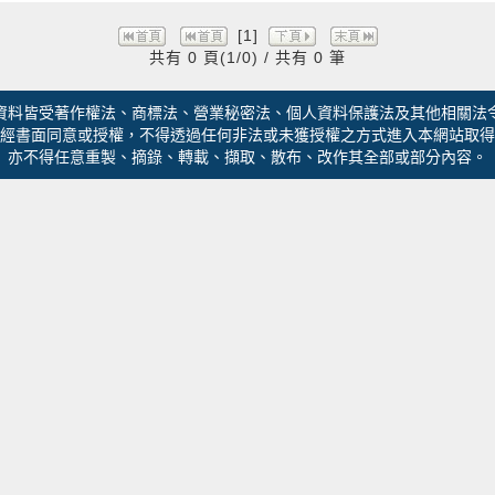
[1]
共有 0 頁(1/0) / 共有 0 筆
資料皆受著作權法、商標法、營業秘密法、個人資料保護法及其他相關法
經書面同意或授權，不得透過任何非法或未獲授權之方式進入本網站取得
亦不得任意重製、摘錄、轉載、擷取、散布、改作其全部或部分內容。