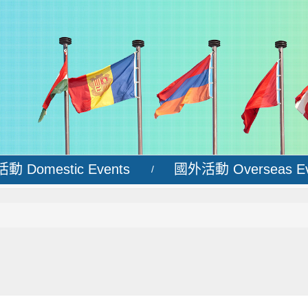
動 Domestic Events
國外活動 Overseas Ev
/